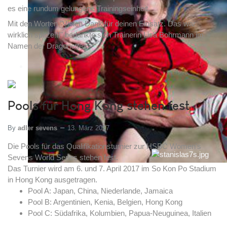
es eine rundum gelungene Trainingseinheit.
Mit den Worten "Vielen Dank für deinen Einsatz. Das war
wirklich spitze!!!" bedankte sich Trainerin Lisa Bohrmann im
Namen der Dragonettes.
Pools für Hong Kong stehen fest
By
adler sevens
13. März 2017
Die Pools für das Qualifikationsturnier zur HSBC Women's
Sevens World Series stehen fest.
Das Turnier wird am 6. und 7. April 2017 im So Kon Po Stadium
in Hong Kong ausgetragen.
Pool A: Japan, China, Niederlande, Jamaica
Pool B: Argentinien, Kenia, Belgien, Hong Kong
Pool C: Südafrika, Kolumbien, Papua-Neuguinea, Italien