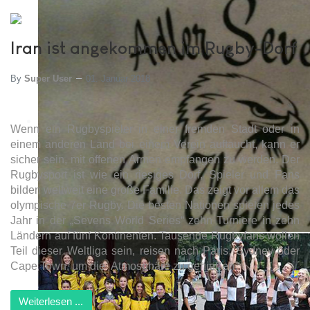
Iran ist angekommen im Rugby-Dorf
By
Super User
01. Januar 2018
Wenn ein Rugbyspieler in einer fremden Stadt oder in
einem anderen Land bei einem Verein auftaucht, kann er
sicher sein, mit offenen Armen empfangen zu werden. Der
Rugbysport ist wie ein riesiges Dorf, Spieler und Fans
bilden weltweit eine große Familie. Das zeigt vor allem das
olympische 7er Rugby. Die besten Nationen spielen jedes
Jahr in der „
Sevens World Series
“ zehn Turniere in zehn
Ländern auf fünf Kontinenten. Tausende Rugbyfans wollen
Teil dieser Weltliga sein, reisen nach Paris, Sydney oder
Cape Town, um die
Atmosph
äre zu genießen.
Weiterlesen ...