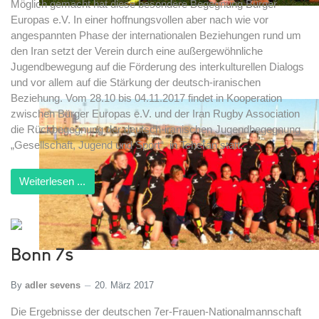
Möglich gemacht hat diese besondere Begegnung Bürger
Europas e.V. In einer hoffnungsvollen aber nach wie vor
angespannten Phase der internationalen Beziehungen rund um
den Iran setzt der Verein durch eine außergewöhnliche
Jugendbewegung auf die Förderung des interkulturellen Dialogs
und vor allem auf die Stärkung der deutsch-iranischen
Beziehung. Vom 28.10 bis 04.11.2017 findet in Kooperation
zwischen Bürger Europas e.V. und der Iran Rugby Association
die Rückbegegnung der deutsch-iranischen Jugendbegegnung
„Gesellschaft, Jugend und Sport“ in Teheran statt.
Weiterlesen ...
Bonn 7s
By
adler sevens
20. März 2017
Die Ergebnisse der deutschen 7er-Frauen-Nationalmannschaft