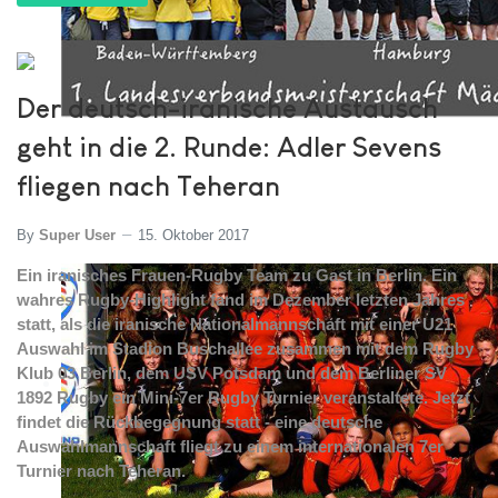
Der deutsch-iranische Austausch
geht in die 2. Runde: Adler Sevens
fliegen nach Teheran
By
Super User
15. Oktober 2017
Ein iranisches Frauen-Rugby Team zu Gast in Berlin. Ein
wahres Rugby-Highlight fand im Dezember letzten Jahres
statt, als die iranische Nationalmannschaft mit einer U21
Auswahl im Stadion Buschallee zusammen mit dem Rugby
Klub 03 Berlin, dem USV Potsdam und dem Berliner SV
1892 Rugby ein Mini-7er Rugby Turnier veranstaltete. Jetzt
findet die Rückbegegnung statt - eine deutsche
Auswahlmannschaft fliegt zu einem internationalen 7er
Turnier nach Teheran.