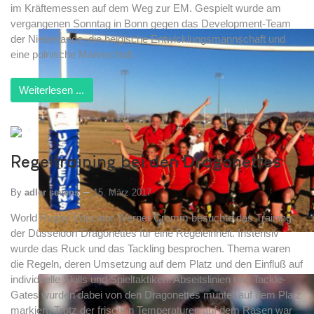
im Kräftemessen auf dem Weg zur EM. Gespielt wurde am
vergangenen Sonntag in Bonn gegen das Developme
nt-Team
der Niederlande, die belgische Entwicklungsmannschaft und
eine polnische Mannschaft.
Weiterlesen ...
Regeltraining bei den Dragonettes
By
adler sevens
15. März 2017
World Rugby Educator Werner Cromm besuchte das Training
der Düsseldorf Dragonettes für eine Regeleinheit. Instensiv
wurde das Ruck und das Tackling besprochen. Thema waren
die Regeln, deren Umsetzung auf dem Platz und den Einfluß auf
individuelle Skills und Spieltaktiken. Abseitslinien und Tackle-
Gates wurden dabei von den Dragonettes munter auf dem Platz
markiert. Trotz der frischen Temperaturen auf dem Rasen war